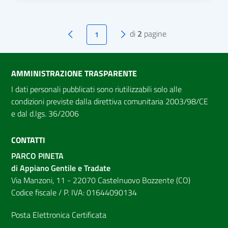
di
2
pagine
1
Pagina precedente
Pagina successiva
AMMINISTRAZIONE TRASPARENTE
I dati personali pubblicati sono riutilizzabili solo alle
condizioni previste dalla direttiva comunitaria 2003/98/CE
e dal d.lgs. 36/2006
CONTATTI
PARCO PINETA
di Appiano Gentile e Tradate
Via Manzoni, 11 - 22070 Castelnuovo Bozzente (CO)
Codice fiscale / P. IVA: 01644090134
Posta Elettronica Certificata