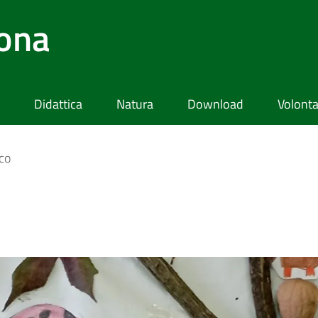
lona
Didattica
Natura
Download
Volonta
co