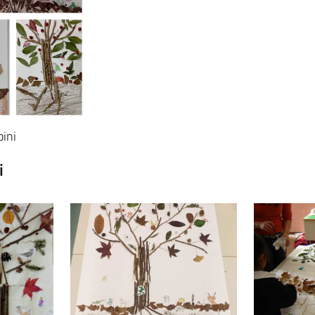
bini
i