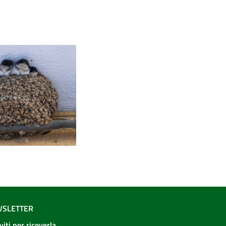
SLETTER
iviti per riceverla