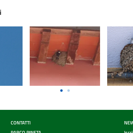
i
CONTATTI
NEW
PARCO PINETA
Iscr