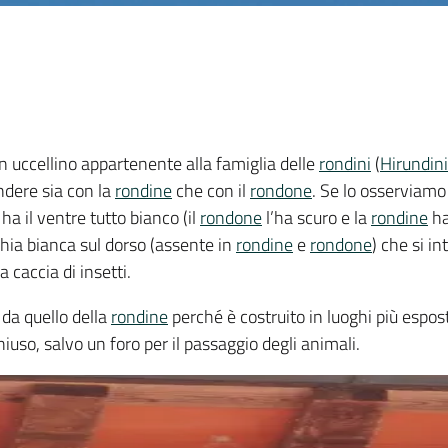
n uccellino appartenente alla famiglia delle
rondini
(
Hirundin
ndere sia con la
rondine
che con il
rondone
. Se lo osserviam
 ha il ventre tutto bianco (il
rondone
l’ha scuro e la
rondine
ha
hia bianca sul dorso (assente in
rondine
e
rondone
) che si i
a caccia di insetti.
e da quello della
rondine
perché è costruito in luoghi più espost
so, salvo un foro per il passaggio degli animali.