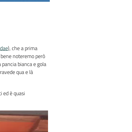
idae
), che a prima
o bene noteremo però
 pancia bianca e gola
ntravede qua e là
i ed è quasi