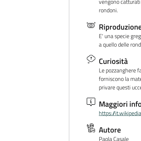
vengono catturati i
rondoni.
Riproduzion
E' una specie greg
a quello delle ron
Curiosità
Le pozzanghere fa
forniscono la mate
privare questi ucce
Maggiori inf
https://it.wikipe
Autore
Paola Casale