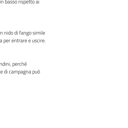
in basso rispetto ai
n nido di fango simile
 per entrare e uscire.
ndini, perché
rade di campagna può