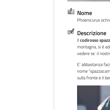
Nome
Phoenicurus ochr
Descrizione
Il
codirosso spaz
montagna, si è ada
vedere se il nostr
E’ abbastanza faci
nome “spazzacamin
sulla fronte e il b