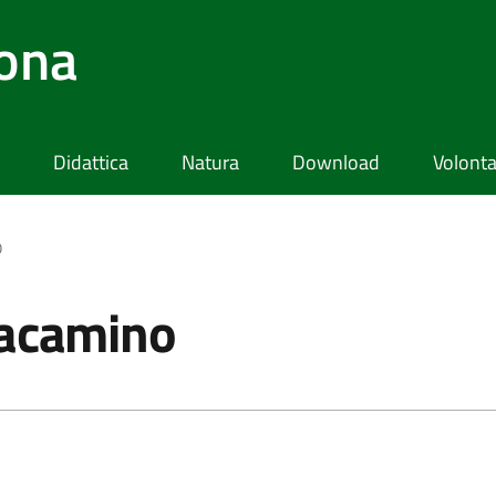
lona
Didattica
Natura
Download
Volonta
o
zacamino