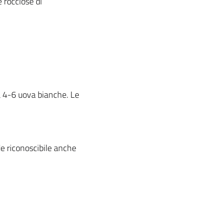
 rocciose di
va 4-6 uova bianche. Le
de riconoscibile anche