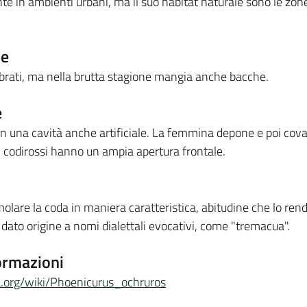
te in ambienti urbani, ma il suo habitat naturale sono le zone
ne
ebrati, ma nella brutta stagione mangia anche bacche.
e
o in una cavità anche artificiale. La femmina depone e poi co
i codirossi hanno un ampia apertura frontale.
emolare la coda in maniera caratteristica, abitudine che lo ren
 dato origine a nomi dialettali evocativi, come "tremacua".
ormazioni
dia.org/wiki/Phoenicurus_ochruros