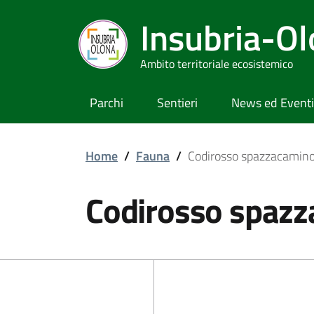
Insubria-O
Ambito territoriale ecosistemico
Parchi
Sentieri
News ed Eventi
Home
/
Fauna
/
Codirosso spazzacamin
Codirosso spaz