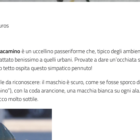
uros
zacamino
è un uccellino passeriforme che, tipico degli ambient
ttato benissimo a quelli urbani. Provate a dare un’occhiata 
o tetto ospita questo simpatico pennuto!
le da riconoscere: il maschio è scuro, come se fosse sporco di f
o”), con la coda arancione, una macchia bianca su ogni ala.
ecco molto sottile.