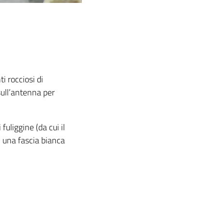
i rocciosi di
sull’antenna per
uliggine (da cui il
 una fascia bianca