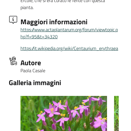
Ercole, che si era curato le ferite con questa
pianta.
Maggiori informazioni
https://www.actaplantarum.org/forum/viewtopic.p
hp?f=95&t=34320
https://it.wikipedia.org/wiki/Centaurium_erythraea
Autore
Paola Casale
Galleria immagini