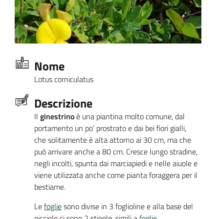
Nome
Lotus corniculatus
Descrizione
Il
ginestrino
è una piantina molto comune, dal
portamento un po’ prostrato e dai bei fiori gialli,
che solitamente è alta attorno ai 30 cm, ma che
può arrivare anche a 80 cm. Cresce lungo stradine,
negli incolti, spunta dai marciapiedi e nelle aiuole e
viene utilizzata anche come pianta foraggera per il
bestiame.
Le
foglie
sono divise in 3 foglioline e alla base del
picciolo ci sono 2 stipole, simili a
foglie
.