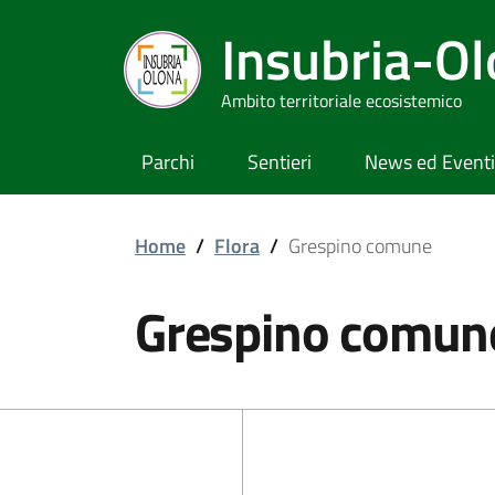
Insubria-O
Ambito territoriale ecosistemico
Parchi
Sentieri
News ed Eventi
Home
/
Flora
/
Grespino comune
Grespino comun