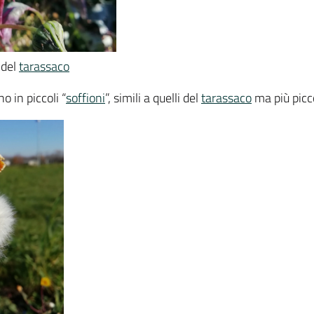
i del
tarassaco
no in piccoli “
soffioni
”, simili a quelli del
tarassaco
ma più picco