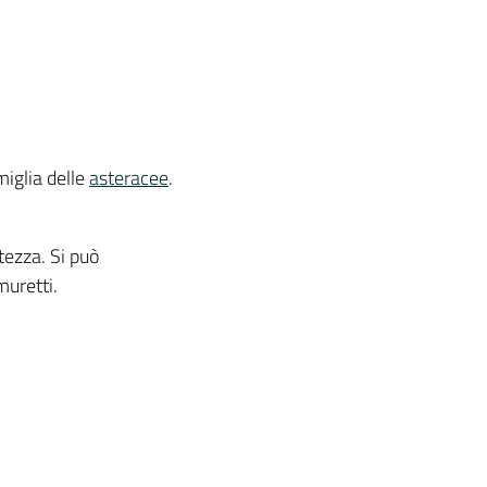
miglia delle
asteracee
.
tezza. Si può
muretti.