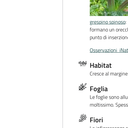
grespino spinoso
:
formano un orecch
punto di inserzion
Osservazioni iNat
Habitat
Cresce al margine 
Foglia
Le foglie sono all
moltissimo. Spesso
Fiori