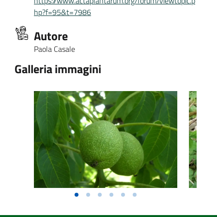
https://www.actaplantarum.org/forum/viewtopic.p
hp?f=95&t=7986
Autore
Paola Casale
Galleria immagini