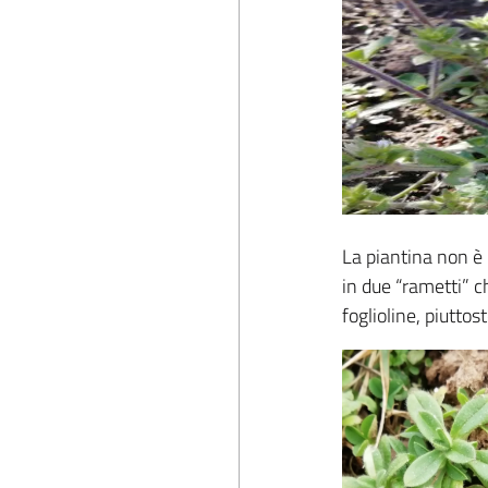
La piantina non è m
in due “rametti” c
foglioline, piuttos