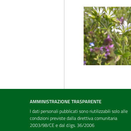
AMMINISTRAZIONE TRASPARENTE
I dati personali pubblicati sono riutilizzabili solo alle
condizioni previste dalla direttiva comunitaria
2003/98/CE e dal d.lgs. 36/2006