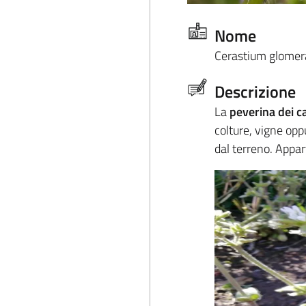
Nome
Cerastium glome
Descrizione
La
peverina dei c
colture, vigne opp
dal terreno. Appar