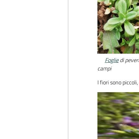
Foglie
di pever
campi
I fiori sono piccol