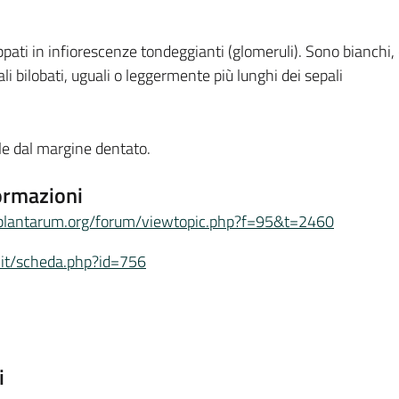
uppati in infiorescenze tondeggianti (glomeruli). Sono bianchi,
ali bilobati, uguali o leggermente più lunghi dei sepali
ule dal margine dentato.
ormazioni
plantarum.org/forum/viewtopic.php?f=95&t=2460
ud.it/scheda.php?id=756
i