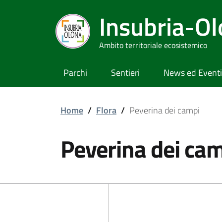
Insubria-O
Ambito territoriale ecosistemico
Parchi
Sentieri
News ed Eventi
Home
/
Flora
/
Peverina dei campi
Peverina dei ca