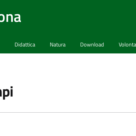
lona
Didattica
Natura
Download
Volonta
mpi