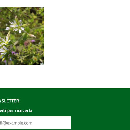
SLETTER
iviti per riceverla