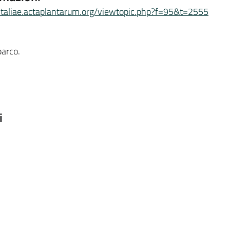
aitaliae.actaplantarum.org/viewtopic.php?f=95&t=2555
parco.
i