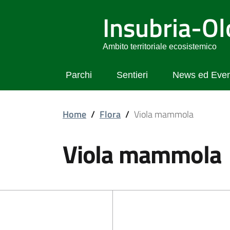
Insubria-O
Ambito territoriale ecosistemico
Parchi
Sentieri
News ed Even
Home
/
Flora
/
Viola mammola
Viola mammola