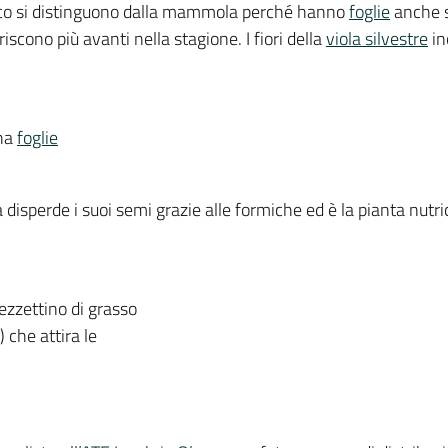
arco si distinguono dalla mammola perché hanno
foglie
anche s
oriscono più avanti nella stagione. I fiori della
viola silvestre
in
ha
foglie
isperde i suoi semi grazie alle formiche ed è la pianta nutri
ezzettino di grasso
 che attira le