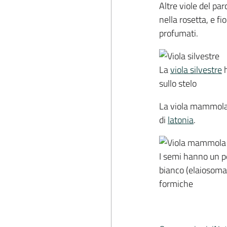
Altre viole del p
nella rosetta, e fi
profumati.
La
viola silvestre
sullo stelo
La viola mammola d
di
latonia
.
I semi hanno un p
bianco (elaiosoma)
formiche