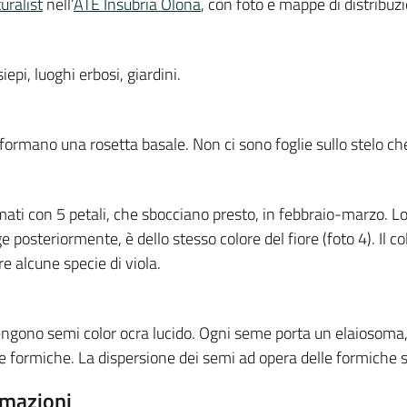
uralist
nell’
ATE Insubria Olona
, con foto e mappe di distribuz
iepi, luoghi erbosi, giardini.
 formano una rosetta basale. Non ci sono foglie sullo stelo che 
mati con 5 petali, che sbocciano presto, in febbraio-marzo. Lo
e posteriormente, è dello stesso colore del fiore (foto 4). Il c
re alcune specie di viola.
ngono semi color ocra lucido. Ogni seme porta un elaiosoma,
le formiche. La dispersione dei semi ad opera delle formiche
rmazioni