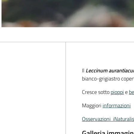
Il
Leccinum aurantiacu
bianco-grigiastro cope
Cresce sotto
pioppi
e
be
Maggiori
informazioni
Osservazioni iNaturalis
Galleria immagin