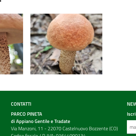
CONTATTI
NEW
PARCO PINETA
Iscr
di Appiano Gentile e Tradate
Via Manzoni, 11 - 22070 Castelnuovo Bozzente (CO)
Codice fiscale / P. IVA: 01644090134