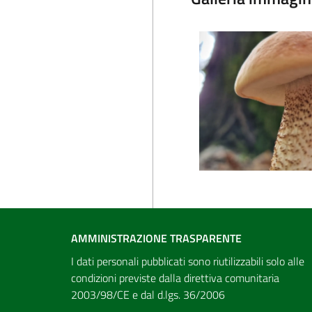
AMMINISTRAZIONE TRASPARENTE
I dati personali pubblicati sono riutilizzabili solo alle
condizioni previste dalla direttiva comunitaria
2003/98/CE e dal d.lgs. 36/2006