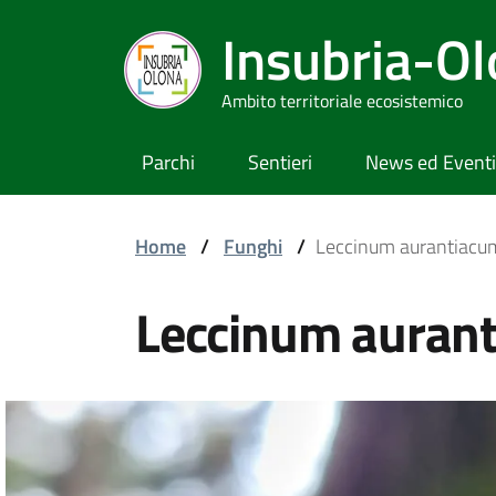
Insubria-O
Ambito territoriale ecosistemico
Parchi
Sentieri
News ed Eventi
Home
/
Funghi
/
Leccinum aurantiacu
Leccinum auran