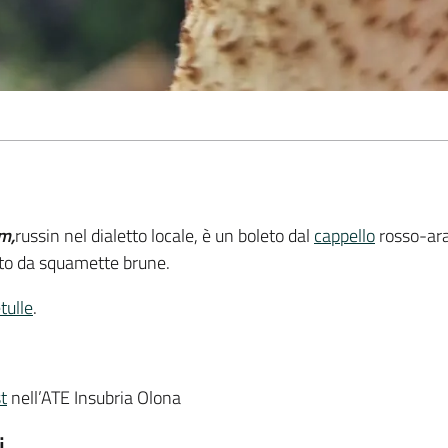
m,
russin nel dialetto locale, è un boleto dal
cappello
rosso-ara
rto da squamette brune.
tulle
.
t
nell’ATE Insubria Olona
i