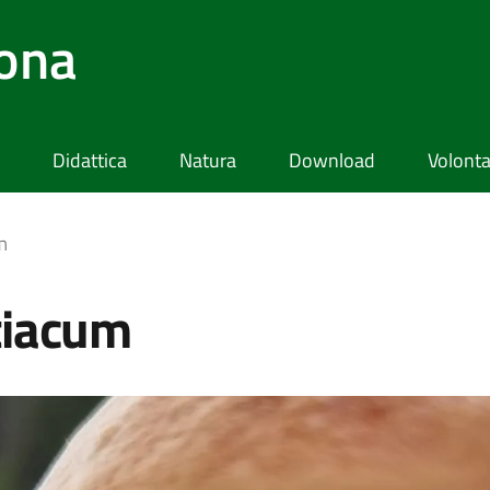
lona
Didattica
Natura
Download
Volonta
m
tiacum