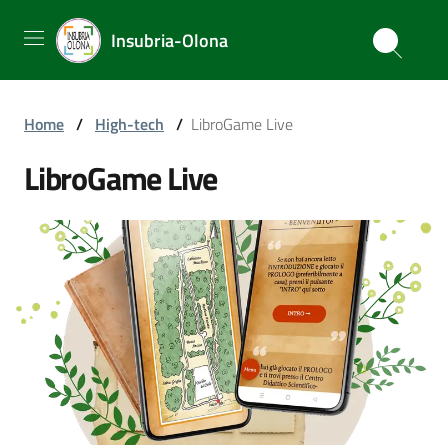
Insubria-Olona
Home
/
High-tech
/
LibroGame Live
LibroGame Live