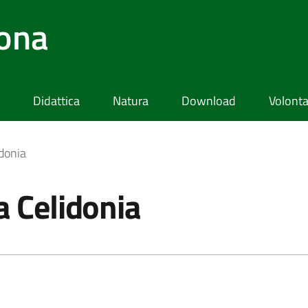
lona
Didattica
Natura
Download
Volonta
idonia
a Celidonia