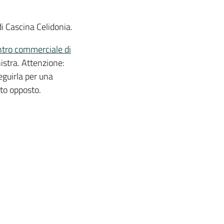
di Cascina Celidonia.
ntro commerciale di
nistra. Attenzione:
eguirla per una
ato opposto.