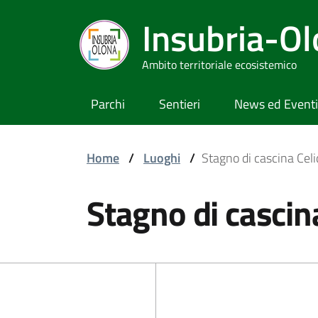
Insubria-O
Ambito territoriale ecosistemico
Parchi
Sentieri
News ed Eventi
Home
/
Luoghi
/
Stagno di cascina Cel
Stagno di cascin