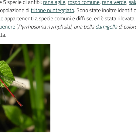
e 5 specie di anfibi:
rana agile
,
rospo comune
,
rana verde
,
sa
opolazione di
tritone punteggiato
. Sono state inoltre identifi
le
appartenenti a specie comuni e diffuse, ed è stata rilevat
mpenere
(
Pyrrhosoma nymphula), una bella
damigella
di color
ata.