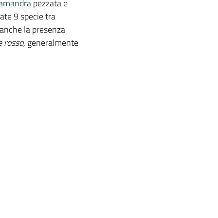
lamandra
pezzata e
cate 9 specie tra
a anche la presenza
e rosso,
generalmente