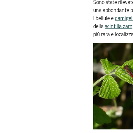
Sono state rilevat
una abbondante p
libellule e
damigel
della
scintilla za
più rara e localizz