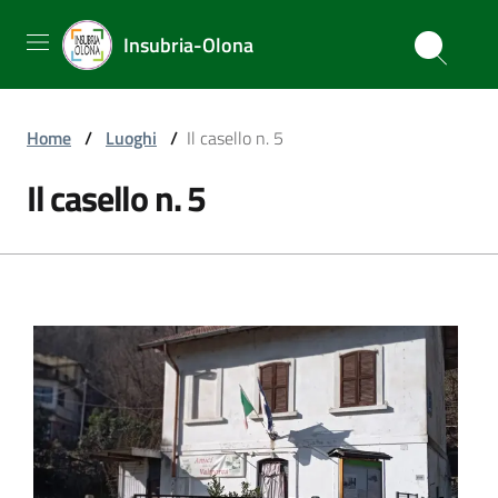
Insubria-Olona
Home
/
Luoghi
/
Il casello n. 5
Il casello n. 5