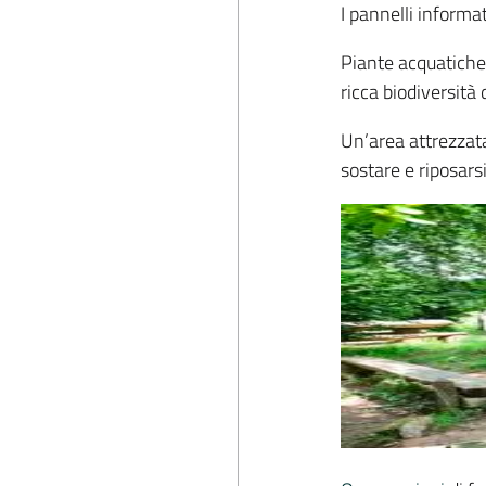
I pannelli informat
Piante acquatich
ricca biodiversità 
Un’area attrezzata
sostare e riposarsi