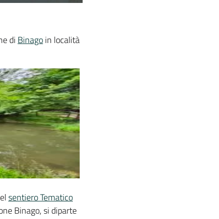
ne di
Binago
in località
del
sentiero Tematico
ione Binago, si diparte