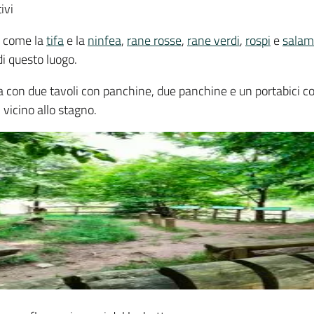
ivi
e come la
tifa
e la
ninfea
,
rane rosse
,
rane verdi
,
rospi
e
salam
di questo luogo.
 con due tavoli con panchine, due panchine e un portabici co
 vicino allo stagno.