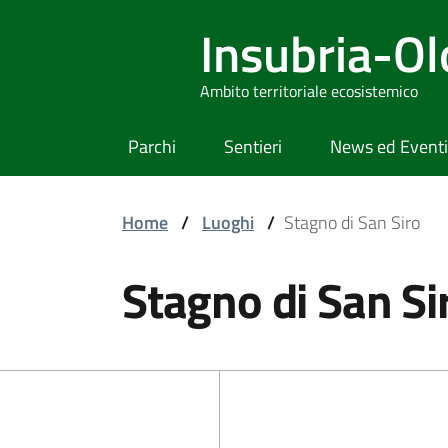
Insubria-O
Ambito territoriale ecosistemico
Parchi
Sentieri
News ed Eventi
Home
/
Luoghi
/
Stagno di San Siro
Stagno di San Si