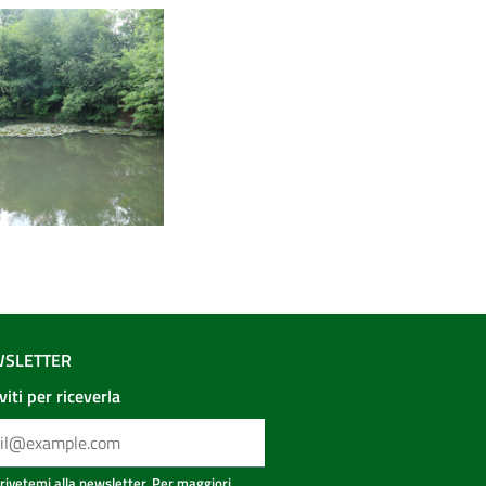
SLETTER
iviti per riceverla
crivetemi alla newsletter. Per maggiori