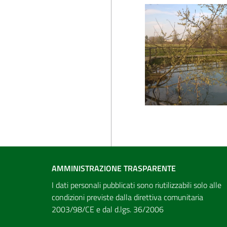
AMMINISTRAZIONE TRASPARENTE
I dati personali pubblicati sono riutilizzabili solo alle
condizioni previste dalla direttiva comunitaria
2003/98/CE e dal d.lgs. 36/2006