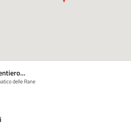
entiero...
atico delle Rane
i