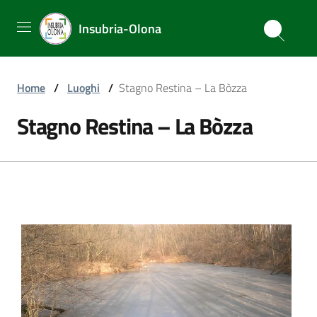
Insubria-Olona
Home
/
Luoghi
/
Stagno Restina – La Bòzza
Stagno Restina – La Bòzza