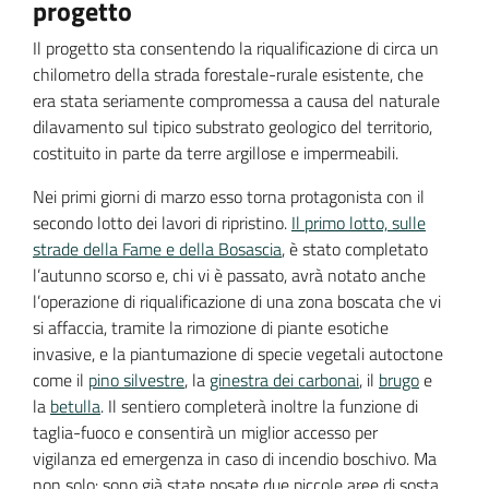
progetto
Il progetto sta consentendo la riqualificazione di circa un
chilometro della strada forestale-rurale esistente, che
era stata seriamente compromessa a causa del naturale
dilavamento sul tipico substrato geologico del territorio,
costituito in parte da terre argillose e impermeabili.
Nei primi giorni di marzo esso torna protagonista con il
secondo lotto dei lavori di ripristino.
Il primo lotto, sulle
strade della Fame e della Bosascia
, è stato completato
l’autunno scorso e, chi vi è passato, avrà notato anche
l’operazione di riqualificazione di una zona boscata che vi
si affaccia, tramite la rimozione di piante esotiche
invasive, e la piantumazione di specie vegetali autoctone
come il
pino silvestre
, la
ginestra dei carbonai
, il
brugo
e
la
betulla
. Il sentiero completerà inoltre la funzione di
taglia-fuoco e consentirà un miglior accesso per
vigilanza ed emergenza in caso di incendio boschivo. Ma
non solo: sono già state posate due piccole aree di sosta