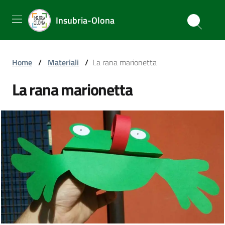
Insubria-Olona
Home
/
Materiali
/
La rana marionetta
La rana marionetta