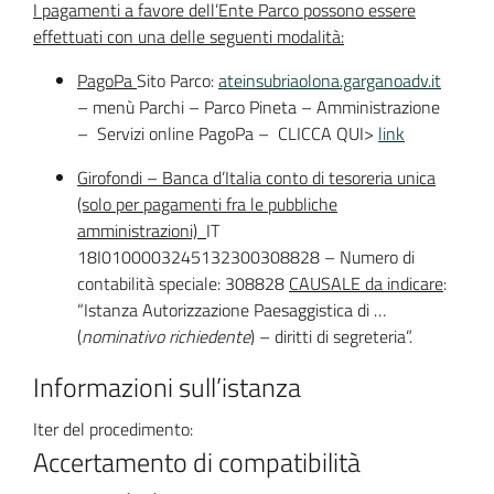
I pagamenti a favore dell’Ente Parco possono essere
effettuati con una delle seguenti modalità:
PagoPa
Sito Parco:
ateinsubriaolona.garganoadv.it
– menù Parchi – Parco Pineta – Amministrazione
– Servizi online PagoPa – CLICCA QUI>
link
Girofondi – Banca d’Italia conto di tesoreria unica
(solo per pagamenti fra le pubbliche
amministrazioni)
IT
18I0100003245132300308828 – Numero di
contabilità speciale: 308828
CAUSALE da indicare
:
“Istanza Autorizzazione Paesaggistica di …
(
nominativo richiedente
) – diritti di segreteria”.
Informazioni sull’istanza
Iter del procedimento:
Accertamento di compatibilità