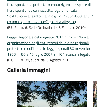
flora spontanea protetta in modo rigoroso e specie di
flora spontanea con raccolta regolamentata –
Sostituzione allegato C alla d.g.r. n. 7736/2008 (ar t . 1,
comma 3, l.r. n. 10/2008)” (scarica allegato)
(B.U.R.L. n. 6, Serie Ordinaria del 8 Febbraio 2010)
Legge Regionale del 4 agosto 2011 n. 12 – “Nuova
organizzazione degli enti gestori delle aree regionali
protette e modifiche alle leggi regionali 30 novembre
1983, n. 86 e 16 luglio 2007, n. 16” (scarica allegato)
(B.U.R.L. n. 31, suppl. del 5 Agosto 2011)
Galleria immagini