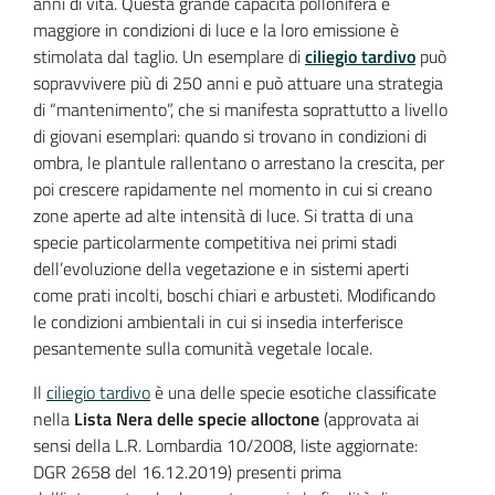
anni di vita. Questa grande capacità pollonifera è
maggiore in condizioni di luce e la loro emissione è
stimolata dal taglio. Un esemplare di
ciliegio tardivo
può
sopravvivere più di 250 anni e può attuare una strategia
di “mantenimento”, che si manifesta soprattutto a livello
di giovani esemplari: quando si trovano in condizioni di
ombra, le plantule rallentano o arrestano la crescita, per
poi crescere rapidamente nel momento in cui si creano
zone aperte ad alte intensità di luce. Si tratta di una
specie particolarmente competitiva nei primi stadi
dell’evoluzione della vegetazione e in sistemi aperti
come prati incolti, boschi chiari e arbusteti. Modificando
le condizioni ambientali in cui si insedia interferisce
pesantemente sulla comunità vegetale locale.
Il
ciliegio tardivo
è una delle specie esotiche classificate
nella
Lista Nera delle specie alloctone
(approvata ai
sensi della L.R. Lombardia 10/2008, liste aggiornate:
DGR 2658 del 16.12.2019) presenti prima