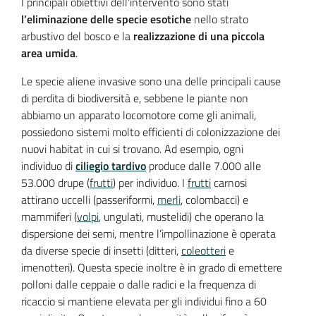
I principali obiettivi dell’intervento sono stati
l’eliminazione delle specie esotiche
nello strato
arbustivo del bosco e la
realizzazione di una piccola
area umida
.
Le specie aliene invasive sono una delle principali cause
di perdita di biodiversità e, sebbene le piante non
abbiamo un apparato locomotore come gli animali,
possiedono sistemi molto efficienti di colonizzazione dei
nuovi habitat in cui si trovano. Ad esempio, ogni
individuo di
ciliegio tardivo
produce dalle 7.000 alle
53.000 drupe (
frutti
) per individuo. I
frutti
carnosi
attirano uccelli (passeriformi,
merli
, colombacci) e
mammiferi (
volpi
, ungulati, mustelidi) che operano la
dispersione dei semi, mentre l’impollinazione è operata
da diverse specie di insetti (ditteri,
coleotteri
e
imenotteri). Questa specie inoltre è in grado di emettere
polloni dalle ceppaie o dalle radici e la frequenza di
ricaccio si mantiene elevata per gli individui fino a 60