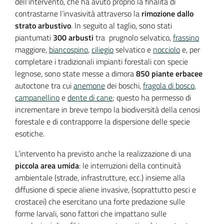
dell’intervento, che ha avuto proprio la finalità di
contrastarne l’invasività attraverso la
rimozione dallo
strato arbustivo
. In seguito al taglio, sono stati
piantumati
300 arbusti
tra prugnolo selvatico,
frassino
maggiore,
biancospino
,
ciliegio
selvatico e
nocciolo
e, per
completare i tradizionali impianti forestali con specie
legnose, sono state messe a dimora
850 piante erbacee
autoctone tra cui
anemone
dei boschi,
fragola di bosco
,
campanellino
e
dente di cane
; questo ha permesso di
incrementare in breve tempo la biodiversità della cenosi
forestale e di contrapporre la dispersione delle specie
esotiche.
L’intervento ha previsto anche la realizzazione di una
piccola area umida
: le interruzioni della continuità
ambientale (strade, infrastrutture, ecc.) insieme alla
diffusione di specie aliene invasive, (soprattutto pesci e
crostacei) che esercitano una forte predazione sulle
forme larvali, sono fattori che impattano sulle