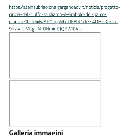
https://ateinsubriaolona.garganoadv.it/notizie/progetto-
cincia-dal-ciuffo-studiamo-il-simbolo-del-parco-
pineta/?fbclid=IwAR0vppNG-tlF8bt1iTcss4OHtvXRto-
9hzIy-UMCgHN-8NminBJQBWl04lk
Galleria immagini