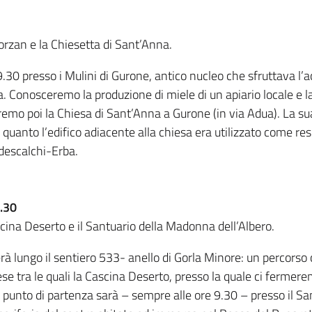
rzan e la Chiesetta di Sant’Anna.
30 presso i Mulini di Gurone, antico nucleo che sfruttava l’a
. Conosceremo la produzione di miele di un apiario locale e la 
emo poi la Chiesa di Sant’Anna a Gurone (in via Adua). La sua
n quanto l’edifico adiacente alla chiesa era utilizzato come re
Odescalchi-Erba.
.30
na Deserto e il Santuario della Madonna dell’Albero.
à lungo il sentiero 533- anello di Gorla Minore: un percorso 
ese tra le quali la Cascina Deserto, presso la quale ci fermer
 Il punto di partenza sarà – sempre alle ore 9.30 – presso il 