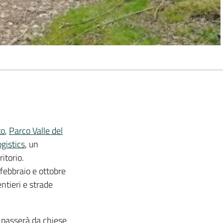
to
,
Parco Valle del
gistics
, un
itorio.
febbraio e ottobre
entieri e strade
i passerà da chiese