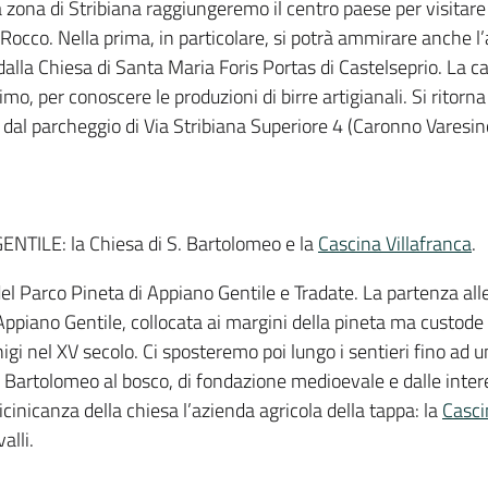
 zona di Stribiana raggiungeremo il centro paese per visitare
Rocco. Nella prima, in particolare, si potrà ammirare anche l’
dalla Chiesa di Santa Maria Foris Portas di Castelseprio. La
ttimo, per conoscere le produzioni di birre artigianali. Si ritor
 dal parcheggio di Via Stribiana Superiore 4 (Caronno Varesin
TILE: la Chiesa di S. Bartolomeo e la
Cascina Villafranca
.
el Parco Pineta di Appiano Gentile e Tradate. La partenza alle
ppiano Gentile, collocata ai margini della pineta ma custode 
igi nel XV secolo. Ci sposteremo poi lungo i sentieri fino ad un 
an Bartolomeo al bosco, di fondazione medioevale e dalle inte
icinicanza della chiesa l’azienda agricola della tappa: la
Casci
alli.