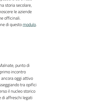
a storia secolare,
noscere le aziende
e officinali.
one di questo
modulo
.
 Malnate, punto di
l primo incontro
 ancora oggi attivo
seggiando tra opifici
erso il nucleo storico
di affreschi legati