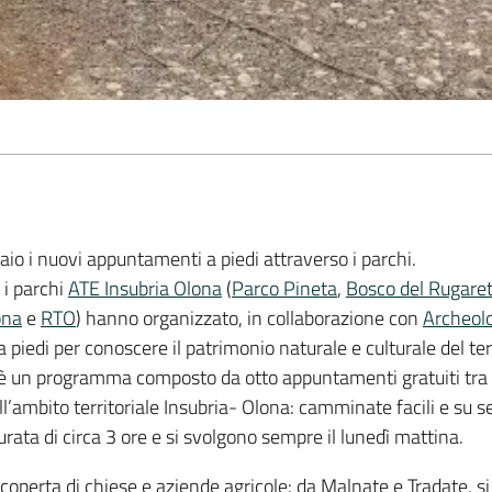
aio i nuovi appuntamenti a piedi attraverso i parchi.
 i parchi
ATE Insubria Olona
(
Parco Pineta
,
Bosco del Rugare
ona
e
RTO
) hanno organizzato, in collaborazione con
Archeolo
piedi per conoscere il patrimonio naturale e culturale del terr
è un programma composto da otto appuntamenti gratuiti tra 
ell’ambito territoriale Insubria- Olona: camminate facili e su s
rata di circa 3 ore e si svolgono sempre il lunedì mattina.
scoperta di chiese e aziende agricole: da Malnate e Tradate, s