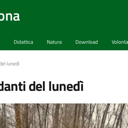
lona
Didattica
Natura
Download
Volonta
del lunedì
danti del lunedì