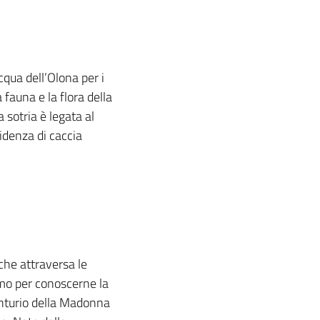
cqua dell’Olona per i
fauna e la flora della
 sotria è legata al
sidenza di caccia
che attraversa le
emo per conoscerne la
Santurio della Madonna