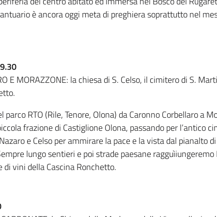
a periferia del centro abitato ed immersa nel Bosco del Rugare
Santuario è ancora oggi meta di preghiera soprattutto nel mes
9.30
ORAZZONE: la chiesa di S. Celso, il cimitero di S. Marti
etto.
 parco RTO (Rile, Tenore, Olona) da Caronno Corbellaro a Mor
piccola frazione di Castiglione Olona, passando per l’antico c
 Nazaro e Celso per ammirare la pace e la vista dal pianalto d
empre lungo sentieri e poi strade paesane ragguìiungeremo
 di vini della Cascina Ronchetto.
0