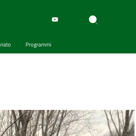
riato
Programmi