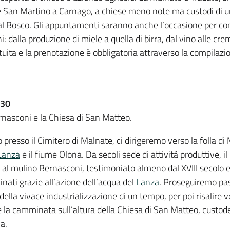
 San Martino a Carnago, a chiese meno note ma custodi di un
 Bosco. Gli appuntamenti saranno anche l’occasione per co
i: dalla produzione di miele a quella di birra, dal vino alle crem
tuita e la prenotazione è obbligatoria attraverso la compilazi
.30
nasconi e la Chiesa di San Matteo.
o presso il Cimitero di Malnate, ci dirigeremo verso la folla di
Lanza
e il fiume Olona. Da secoli sede di attività produttive, i
a al mulino Bernasconi, testimoniato almeno dal XVIII secolo e
nati grazie all’azione dell’acqua del
Lanza
. Proseguiremo pas
della vivace industrializzazione di un tempo, per poi risalire v
 la camminata sull’altura della Chiesa di San Matteo, custode 
a.