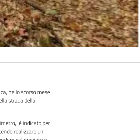
ica, nello scorso mese
la strada della
imetro, è indicato per
ntende realizzare un
endere più pregiato e