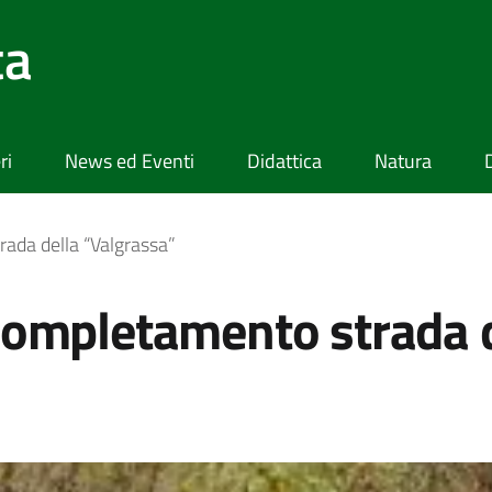
ta
ri
News ed Eventi
Didattica
Natura
ada della “Valgrassa”
completamento strada 