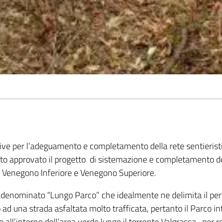
ative per l’adeguamento e completamento della rete sentierist
to approvato il progetto di sistemazione e completamento del
i Venegono Inferiore e Venegono Superiore.
 denominato “Lungo Parco” che idealmente ne delimita il per
o ad una strada asfaltata molto trafficata, pertanto il Parco i
 all’interno dell’area verde lungo il torrente Valgrassa, per r