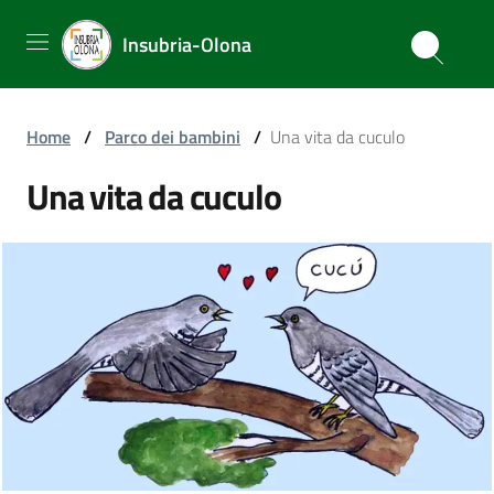
Insubria-Olona
Home
/
Parco dei bambini
/
Una vita da cuculo
Una vita da cuculo