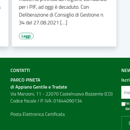
a
per i PIF, ad oggi è decaduto. Con
a
Deliberazione di Consiglio di Gestione n.
34 del 27.08.2021 […]
Leggi
CONTATTI
NEW
PARCO PINETA
Iscr
di Appiano Gentile e Tradate
Via Manzoni, 11 - 22070 Castelnuovo Bozzente (CO)
Codice fiscale / P. IVA: 01644090134
Is
de
Posta Elettronica Certificata