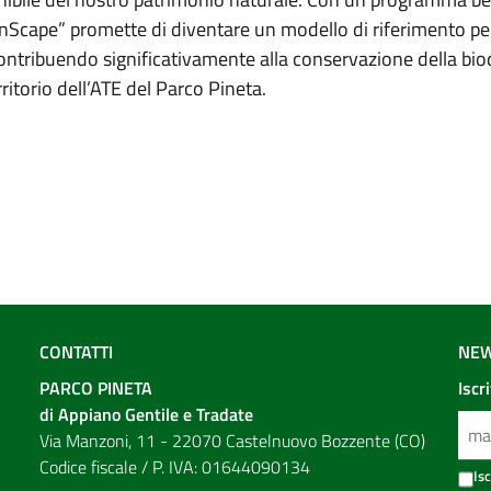
eenScape” promette di diventare un modello di riferimento pe
contribuendo significativamente alla conservazione della biod
ritorio dell’ATE del Parco Pineta.
CONTATTI
NEW
PARCO PINETA
Iscr
di Appiano Gentile e Tradate
Via Manzoni, 11 - 22070 Castelnuovo Bozzente (CO)
Codice fiscale / P. IVA: 01644090134
Is