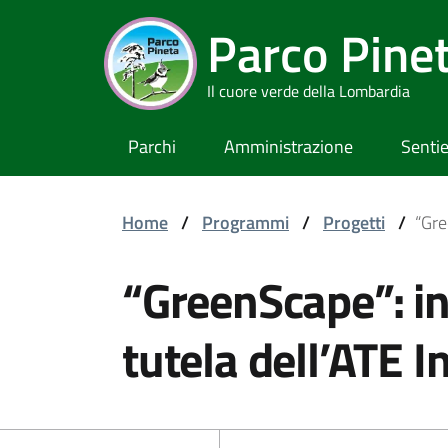
Parco Pine
Il cuore verde della Lombardia
Parchi
Amministrazione
Sentie
Home
/
Programmi
/
Progetti
/
“Gre
“GreenScape”: in
tutela dell’ATE 