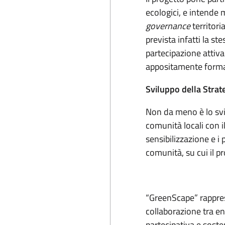
ecologici, e intende 
governance
territori
prevista infatti la s
partecipazione attiva
appositamente form
Sviluppo della Strat
Non da meno è lo svil
comunità locali con il 
sensibilizzazione e i
comunità, su cui il p
“GreenScape” rapprese
collaborazione tra en
partecipativa e sost