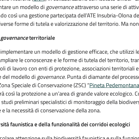
tare un modello di
governance
attraverso una serie di attiv
ndo così una gestione partecipata dell’ATE Insubria-Olona de
iverse forme di tutela e valorizzazione del territorio. Ma non
a
governance
territoriale
e implementare un modello di gestione efficace, che utilizzi l
mpliare le conoscenze e le forme di tutela del territorio, tram
 di lavoro con enti di protezione, associazioni territoriali e
e del modello di
governance
. Punta di diamante del process
Zona Speciale di Conservazione (ZSC) “
Pineta Pedemontana
erà così la protezione a un’area di grande valore ecologico.
tudi preliminari specialistici di monitoraggio della biodivers
e e la necessità di conservazione della zona.
sità faunistica e della funzionalità dei corridoi ecologici
colare attenzione sulla biodiversità faunistica e sulla funzion