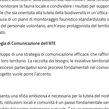
monitorare la fauna locale e condividere i risultati per suppo
ale che sia orientata alla tutela della biodiversità in un’ottica
tesura di un piano di monitoraggio faunistico standardizzato su
 del personale volontario, anch’esso protagonista del territo
ato.
egia di Comunicazione dell’ATE
uppo di una strategia di comunicazione efficace, che rafforz
loro territorio. La raccolta dei bisogni, le iniziative territorial
 processi partecipativi sono processi fondamentali nel coinv
rogetto vuole porre l’accento.
nta una sfida ambiziosa e necessaria per la tutela del nostro
ti, istituzioni locali e comunità è un passo fondamentale ve
enibile del nostro patrimonio naturale. Con un programma be