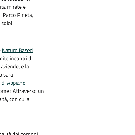
ità mirate e
l Parco Pineta,
 solo!
e
Nature Based
ite incontri di
 aziende, e la
o sarà
 di Appiano
 Come? Attraverso un
ità, con cui si
alità dei corridoi