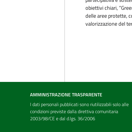
obiettivi chiari, “Gr
delle aree protette, 
valorizzazione del ter
AMMINISTRAZIONE TRASPARENTE
I dati personali pubblicati sono riutilizzabili solo alle
condizioni previste dalla direttiva comunitaria
2003/98/CE e dal d.lgs. 36/2006