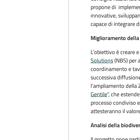
propone di implemen
innovative, sviluppa
capace di integrare d
Miglioramento dell
L’obiettivo è creare 
Solutions
(NBS) per a
coordinamento e tavoli
successiva diffusion
l’ampliamento della 
Gentile
“, che estend
processo condiviso e s
attesteranno il valor
Analisi della biodiver
Il progetto pone parti