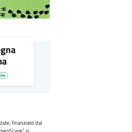
egna
pa
ina
date, finanziato dal
GreenScape” si