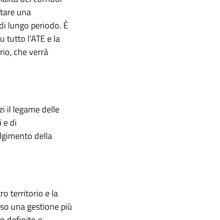
rtare una
 di lungo periodo. È
 tutto l’ATE e la
rio, che verrà
i il legame delle
i e di
olgimento della
 territorio e la
rso una gestione più
n definito e