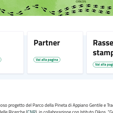
Partner
Rass
stam
Vai alla pagina
Vai alla pag
ioso progetto del Parco della Pineta di Appiano Gentile e Tra
elle Ricerche (
CNR
), in collaborazione con Istituto Oikos. “