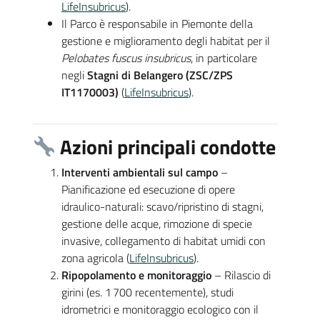
LifeInsubricus
).
Il Parco è responsabile in Piemonte della
gestione e miglioramento degli habitat per il
Pelobates fuscus insubricus
, in particolare
negli
Stagni di Belangero (ZSC/ZPS
IT1170003)
(
LifeInsubricus
).
Azioni principali condotte
Interventi ambientali sul campo
–
Pianificazione ed esecuzione di opere
idraulico-naturali: scavo/ripristino di stagni,
gestione delle acque, rimozione di specie
invasive, collegamento di habitat umidi con
zona agricola (
LifeInsubricus
).
Ripopolamento e monitoraggio
– Rilascio di
girini (es. 1 700 recentemente), studi
idrometrici e monitoraggio ecologico con il