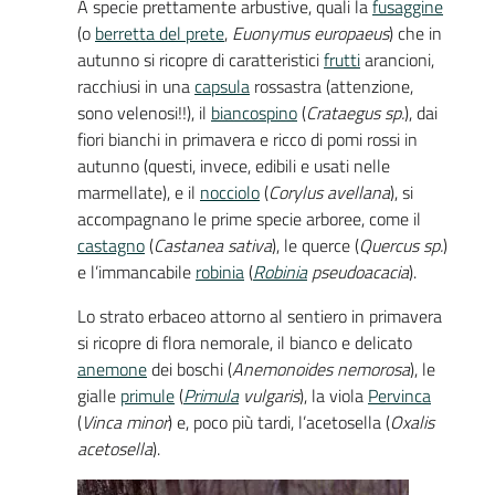
A specie prettamente arbustive, quali la
fusaggine
(o
berretta del prete
,
Euonymus europaeus
) che in
autunno si ricopre di caratteristici
frutti
arancioni,
racchiusi in una
capsula
rossastra (attenzione,
sono velenosi!!), il
biancospino
(
Crataegus sp.
), dai
fiori bianchi in primavera e ricco di pomi rossi in
autunno (questi, invece, edibili e usati nelle
marmellate), e il
nocciolo
(
Corylus avellana
), si
accompagnano le prime specie arboree, come il
castagno
(
Castanea sativa
), le querce (
Quercus sp.
)
e l’immancabile
robinia
(
Robinia
pseudoacacia
).
Lo strato erbaceo attorno al sentiero in primavera
si ricopre di flora nemorale, il bianco e delicato
anemone
dei boschi (
Anemonoides nemorosa
), le
gialle
primule
(
Primula
vulgaris
), la viola
Pervinca
(
Vinca minor
) e, poco più tardi, l’acetosella (
Oxalis
acetosella
).