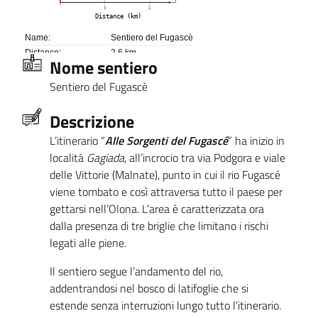
1
2
Distance (km)
Name:
Sentiero del Fugascè
Distance:
2,6 km
Nome sentiero
Minimum elevation:
372 m
Maximum elevation:
469 m
Sentiero del Fugascè
Elevation gain:
147 m
Elevation loss:
130 m
Descrizione
Duration:
No data
L’itinerario “
Alle Sorgenti del Fugascé
” ha inizio in
località
Gagiada
, all’incrocio tra via Podgora e viale
delle Vittorie (Malnate), punto in cui il rio Fugascé
viene tombato e così attraversa tutto il paese per
gettarsi nell’Olona. L’area è caratterizzata ora
dalla presenza di tre briglie che limitano i rischi
legati alle piene.
Il sentiero segue l’andamento del rio,
addentrandosi nel bosco di latifoglie che si
estende senza interruzioni lungo tutto l’itinerario.