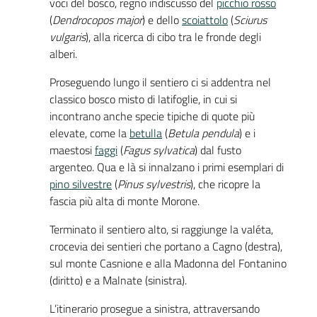
voci del bosco, regno indiscusso del
picchio rosso
(
Dendrocopos major
) e dello
scoiattolo
(
Sciurus
vulgaris
), alla ricerca di cibo tra le fronde degli
alberi.
Proseguendo lungo il sentiero ci si addentra nel
classico bosco misto di latifoglie, in cui si
incontrano anche specie tipiche di quote più
elevate, come la
betulla
(
Betula pendula
) e i
maestosi
faggi
(
Fagus sylvatica
) dal fusto
argenteo. Qua e là si innalzano i primi esemplari di
pino silvestre
(
Pinus sylvestris
), che ricopre la
fascia più alta di monte Morone.
Terminato il sentiero alto, si raggiunge la valéta,
crocevia dei sentieri che portano a Cagno (destra),
sul monte Casnione e alla Madonna del Fontanino
(diritto) e a Malnate (sinistra).
L’itinerario prosegue a sinistra, attraversando