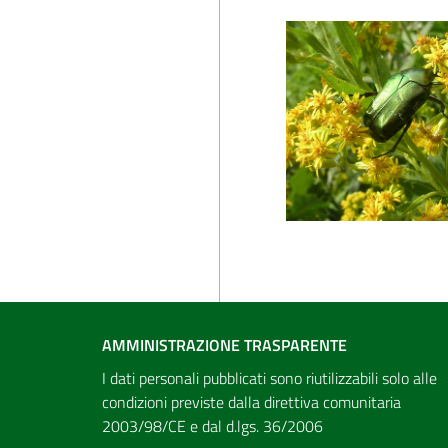
AMMINISTRAZIONE TRASPARENTE
I dati personali pubblicati sono riutilizzabili solo alle
condizioni previste dalla direttiva comunitaria
2003/98/CE e dal d.lgs. 36/2006