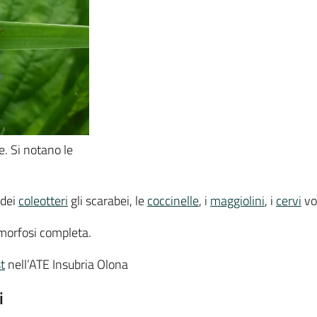
e. Si notano le
 dei
coleotteri
gli scarabei, le
coccinelle
, i
maggiolini
, i
cervi
vol
orfosi completa.
t
nell’ATE Insubria Olona
i