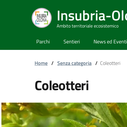
Insubria-O
Ambito territoriale ecosistemico
Parchi
Sentieri
News ed Eventi
Home
/
Senza categoria
/
Coleotteri
Coleotteri