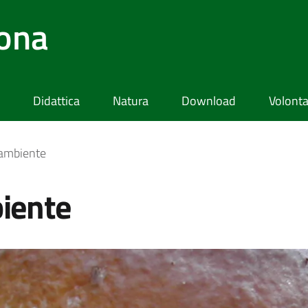
lona
Didattica
Natura
Download
Volonta
l’ambiente
biente