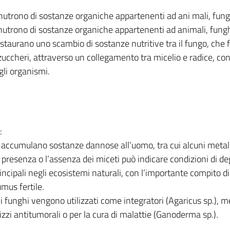
i nutrono di sostanze organiche appartenenti ad ani mali, fungh
i nutrono di sostanze organiche appartenenti ad animali, fungh
nstaurano uno scambio di sostanze nutritive tra il fungo, che 
zuccheri, attraverso un collegamento tra micelio e radice, co
gli organismi.
:
è accumulano sostanze dannose all’uomo, tra cui alcuni metall
 presenza o l’assenza dei miceti può indicare condizioni di d
principali negli ecosistemi naturali, con l’importante compito d
mus fertile.
uni funghi vengono utilizzati come integratori (Agaricus sp.), 
ilizzi antitumorali o per la cura di malattie (Ganoderma sp.).