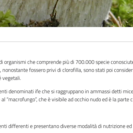
di organismi che comprende più di 700.000 specie conosciute
, nonostante fossero privi di clorofilla, sono stati poi conside
é vegetali.
menti denominati ife che si raggruppano in ammassi detti micel
 al “macrofungo”, che è visibile ad occhio nudo ed è la parte 
enti differenti e presentano diverse modalità di nutrizione e