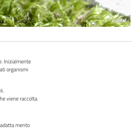
. Inizialmente
rati organismi
i.
che viene raccolta.
d adatta mento