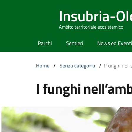
Insubria-O
Ambito territoriale ecosistemico
Parchi
Sentieri
News ed Eventi
Home
/
Senza categoria
/
I funghi nel
I funghi nell’am