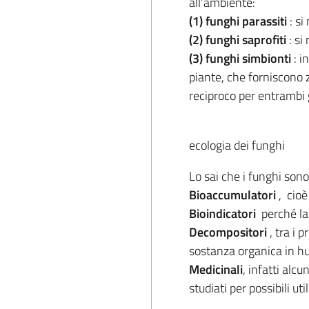
all’ambiente:
(1) funghi parassiti
: s
(2) funghi saprofiti
: s
(3) funghi simbionti
: i
piante, che forniscono 
reciproco per entrambi 
ecologia dei funghi
Lo sai che i funghi sono
Bioaccumulatori
, cio
Bioindicatori
perché la
Decompositori
, tra i 
sostanza organica in hu
Medicinali
, infatti alc
studiati per possibili ut