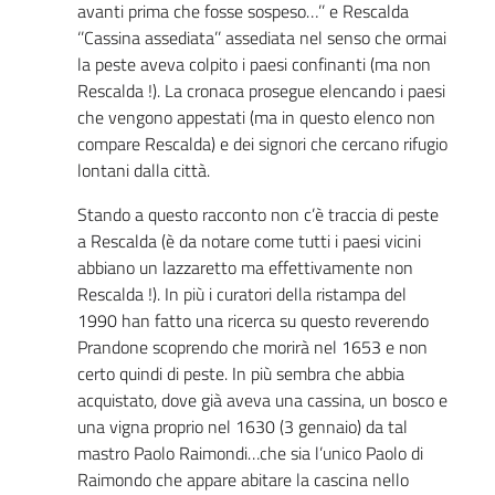
avanti prima che fosse sospeso…’’ e Rescalda
‘’Cassina assediata’’ assediata nel senso che ormai
la peste aveva colpito i paesi confinanti (ma non
Rescalda !). La cronaca prosegue elencando i paesi
che vengono appestati (ma in questo elenco non
compare Rescalda) e dei signori che cercano rifugio
lontani dalla città.
Stando a questo racconto non c’è traccia di peste
a Rescalda (è da notare come tutti i paesi vicini
abbiano un lazzaretto ma effettivamente non
Rescalda !). In più i curatori della ristampa del
1990 han fatto una ricerca su questo reverendo
Prandone scoprendo che morirà nel 1653 e non
certo quindi di peste. In più sembra che abbia
acquistato, dove già aveva una cassina, un bosco e
una vigna proprio nel 1630 (3 gennaio) da tal
mastro Paolo Raimondi…che sia l’unico Paolo di
Raimondo che appare abitare la cascina nello