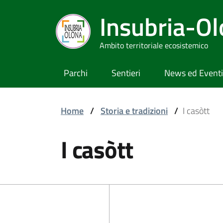
Insubria-O
Ambito territoriale ecosistemico
Parchi
Sentieri
News ed Eventi
Home
/
Storia e tradizioni
/
I casòtt
I casòtt