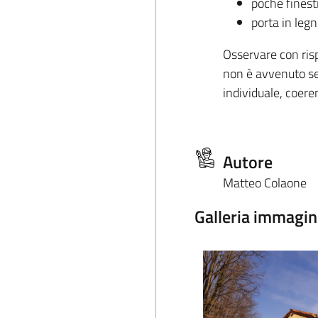
poche finest
porta in legn
Osservare con risp
non è avvenuto sec
individuale, coere
Autore
Matteo Colaone
Galleria immagin