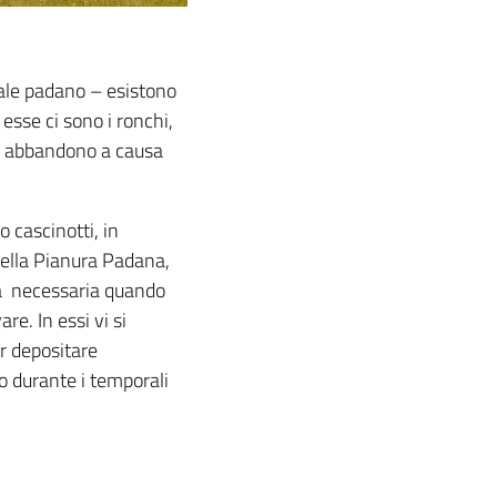
ale padano – esistono
 esse ci sono i ronchi,
 di abbandono a causa
o cascinotti, in
e della Pianura Padana,
esa necessaria quando
re. In essi vi si
er depositare
o durante i temporali