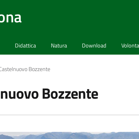
lona
Didattica
Natura
Download
Volonta
i Castelnuovo Bozzente
elnuovo Bozzente