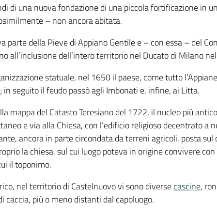
ndi di una nuova fondazione di una piccola fortificazione in u
rosimilmente – non ancora abitata.
 parte della Pieve di Appiano Gentile e – con essa – del Comi
fino all’inclusione dell’intero territorio nel Ducato di Milano ne
rganizzazione statuale, nel 1650 il paese, come tutto l’Appian
; in seguito il feudo passò agli Imbonati e, infine, ai Litta.
la mappa del Catasto Teresiano del 1722, il nucleo più antico
ttaneo e via alla Chiesa, con l’edificio religioso decentrato a n
te, ancora in parte circondata da terreni agricoli, posta sul c
proprio la chiesa, sul cui luogo poteva in origine convivere con
cui il toponimo.
rico, nel territorio di Castelnuovo vi sono diverse
cascine
, ro
i caccia, più o meno distanti dal capoluogo.