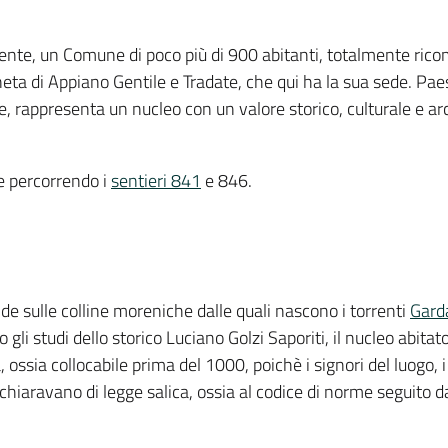
nte, un Comune di poco più di 900 abitanti, totalmente rico
neta di Appiano Gentile e Tradate, che qui ha la sua sede. Pa
le, rappresenta un nucleo con un valore storico, culturale e ar
le percorrendo i
sentieri 841
e 846.
ende sulle colline moreniche dalle quali nascono i torrenti
Gard
li studi dello storico Luciano Golzi Saporiti, il nucleo abitato
 ossia collocabile prima del 1000, poichè i signori del luogo, 
dichiaravano di legge salica, ossia al codice di norme seguito 