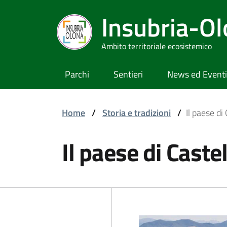
Insubria-O
Ambito territoriale ecosistemico
Parchi
Sentieri
News ed Eventi
Home
/
Storia e tradizioni
/
Il paese d
Il paese di Cast