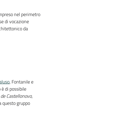
mpreso nel perimetro
ese di vocazione
chitettonico da
aluso
, Fontanile e
 è di possibile
i
de Castellonovo
,
da questo gruppo