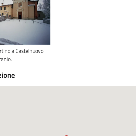
rtino a Castelnuovo.
tanio.
zione