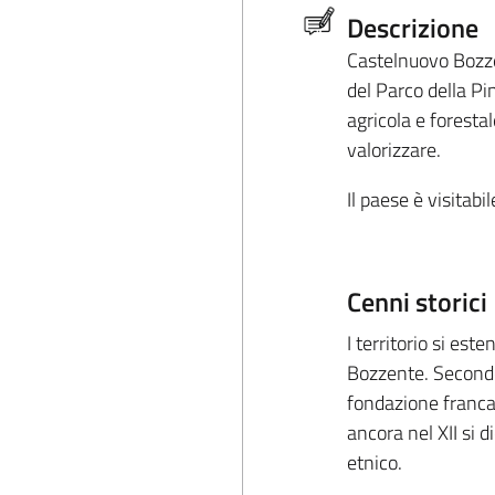
Descrizione
Castelnuovo Bozze
del Parco della Pi
agricola e foresta
valorizzare.
Il paese è visitabi
Cenni storici
I territorio si est
Bozzente. Secondo g
fondazione franca,
ancora nel XII si 
etnico.