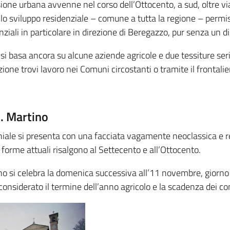
one urbana avvenne nel corso dell’Ottocento, a sud, oltre vi
lo sviluppo residenziale – comune a tutta la regione – permise
ziali in particolare in direzione di Beregazzo, pur senza un d
 si basa ancora su alcune aziende agricole e due tessiture se
zione trovi lavoro nei Comuni circostanti o tramite il frontalie
S. Martino
hiale si presenta con una facciata vagamente neoclassica e
 forme attuali risalgono al Settecento e all’Ottocento.
no si celebra la domenica successiva all’11 novembre, giorno
onsiderato il termine dell’anno agricolo e la scadenza dei cont