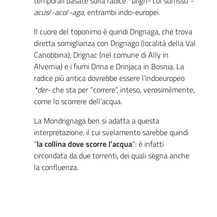
temporali basate sulla radice *
drign-
col suffisso
-
acus
/
-aco
/
-aga
, entrambi indo-europei.
Il cuore del toponimo è quindi Drignaga, che trova
diretta somiglianza con Drignago (località della Val
Canobbina), Drignac (nel comune di Ally in
Alvernia) e i fiumi Drina e Drinjaca in Bosnia. La
radice più antica dovrebbe essere l’indoeuropeo
*der-
che sta per “correre”, inteso, verosimilmente,
come lo scorrere dell’acqua.
La Mondrignaga ben si adatta a questa
interpretazione, il cui svelamento sarebbe quindi
“
la collina dove scorre l’acqua
”: è infatti
circondata da due torrenti, dei quali segna anche
la confluenza.