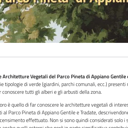
e Architetture Vegetali del Parco Pineta di Appiano Gentile 
ie tipologie di verde (giardini, parchi comunali, ecc.) presenti
conoscere tutti gli alberi e gli arbusti della zona.
voro è quello di far conoscere le architetture vegetali di intere
 al Parco Pineta di Appiano Gentile e Tradate, descrivendone 
 censimento effettuato. Non si sono quindi considerati solo i 
anche quelli esterni che però in parte significativa contribu