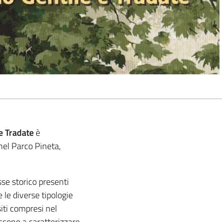
e Tradate
è
 nel Parco Pineta,
sse storico presenti
le diverse tipologie
siti compresi nel
iscono a caratterizzare