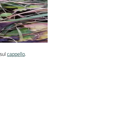
 sul
cappello
.