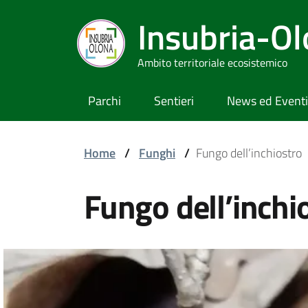
Insubria-O
Ambito territoriale ecosistemico
Parchi
Sentieri
News ed Eventi
Home
/
Funghi
/
Fungo dell’inchiostro
Fungo dell’inchi