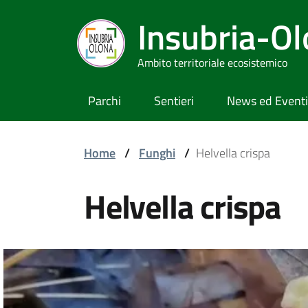
Insubria-O
Ambito territoriale ecosistemico
Parchi
Sentieri
News ed Eventi
Home
/
Funghi
/
Helvella crispa
Helvella crispa