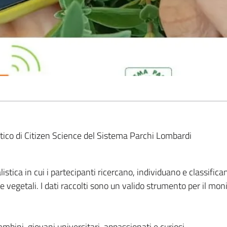
stico di Citizen Science del Sistema Parchi Lombardi
stica in cui i partecipanti ricercano, individuano e classific
 e vegetali. I dati raccolti sono un valido strumento per il mon
 bambini, giovani universitari, appassionati e curiosi.