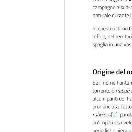
campagne a sud-ove
naturale durante 
In questo ultimo t
infine, nel territ
spaglia in una va
Origine del 
Se il nome Fontan
torrente è
Rabaù
e
alcuni punti del f
pronunciata, fatto
rabbiosa
[2]
, parol
un’impetuosa veloc
periodiche piene 