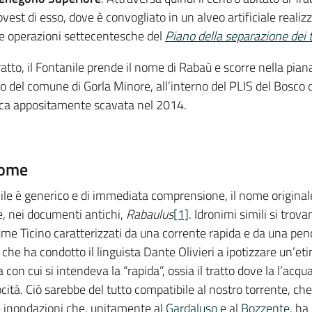
st di esso, dove è convogliato in un alveo artificiale realizz
le operazioni settecentesche del
Piano della separazione dei 
ratto, il Fontanile prende il nome di Rabaù e scorre nella pian
orio del comune di Gorla Minore, all’interno del PLIS del Bosco
sca appositamente scavata nel 2014.
nome
ile è generico e di immediata comprensione, il nome originale
, nei documenti antichi,
Rabaulus
[1]
. Idronimi simili si tro
iume Ticino caratterizzati da una corrente rapida e da una pe
 che ha condotto il linguista Dante Olivieri a ipotizzare un’e
a con cui si intendeva la “rapida”, ossia il tratto dove la l’ac
ità. Ciò sarebbe del tutto compatibile al nostro torrente, che
e inondazioni che, unitamente al
Gardaluso
e al
Bozzente
, ha