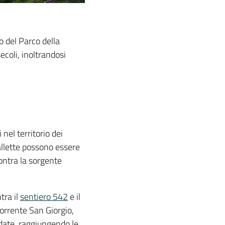
o del Parco della
ecoli, inoltrandosi
 nel territorio dei
allette possono essere
contra la sorgente
tra il
sentiero 542
e il
torrente San Giorgio,
radate, raggiungendo le