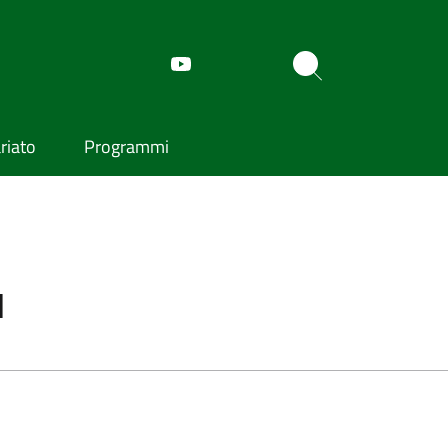
riato
Programmi
ù