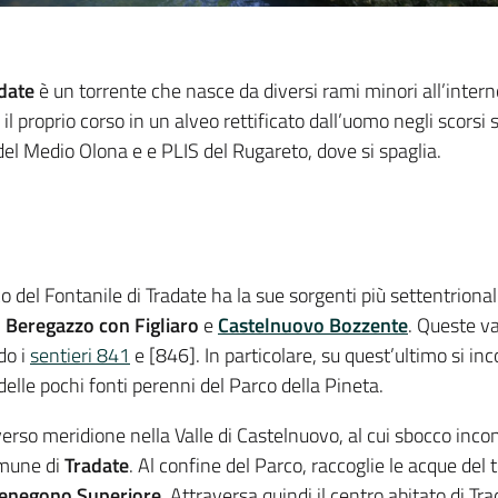
adate
è un torrente che nasce da diversi rami minori all’intern
l proprio corso in un alveo rettificato dall’uomo negli scorsi s
 del Medio Olona e e PLIS del Rugareto, dove si spaglia.
co del Fontanile di Tradate ha la sue sorgenti più settentrionali
,
Beregazzo con Figliaro
e
Castelnuovo Bozzente
. Queste v
do i
sentieri 841
e [846]. In particolare, su quest’ultimo si in
elle pochi fonti perenni del Parco della Pineta.
 verso meridione nella Valle di Castelnuovo, al cui sbocco incon
omune di
Tradate
. Al confine del Parco, raccoglie le acque del 
enegono Superiore
. Attraversa quindi il centro abitato di T