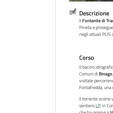
Descrizione
Il
Fontanile di Tr
Pineta e prosegue i
negli attuali PLIS
Corso
Il bacino idrografi
Comuni di
Binago
visitate percorren
Fontafredda, una d
Il torrente scorre
sentiero
LP
, in C
che ha origine a
V