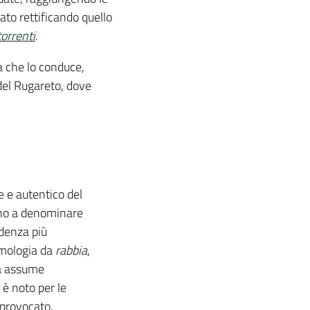
ato rettificando quello
torrenti
.
a che lo conduce,
 del Rugareto, dove
 e autentico del
vano a denominare
ndenza più
timologia da
rabbia
,
qua assume
 è noto per le
 provocato.