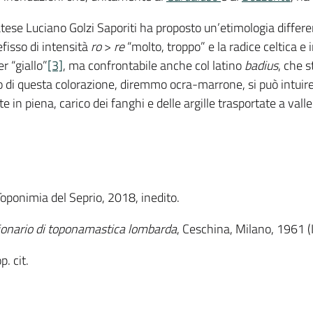
datese Luciano Golzi Saporiti ha proposto un’etimologia differe
efisso di intensità
ro
>
re
“molto, troppo” e la radice celtica e
er “giallo”
[3]
, ma confrontabile anche col latino
badius
, che s
nso di questa colorazione, diremmo ocra-marrone, si può intuir
te in piena, carico dei fanghi e delle argille trasportate a valle
 Toponimia del Seprio, 2018, inedito.
ionario di toponamastica lombarda
, Ceschina, Milano, 1961 (II
p. cit.