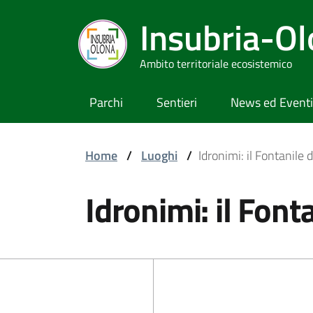
Insubria-O
Ambito territoriale ecosistemico
Parchi
Sentieri
News ed Eventi
Home
/
Luoghi
/
Idronimi: il Fontanile 
Idronimi: il Font