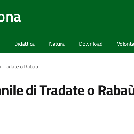
lona
Didattica
Natura
Download
Volonta
di Tradate o Rabaù
anile di Tradate o Raba