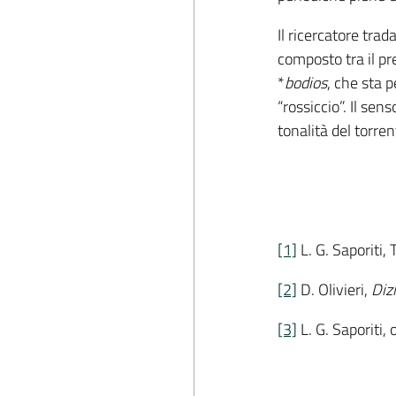
Il ricercatore tra
composto tra il pr
*
bodios
, che sta p
“rossiccio”. Il se
tonalità del torren
[1]
L. G. Saporiti,
[2]
D. Olivieri,
Diz
[3]
L. G. Saporiti, o