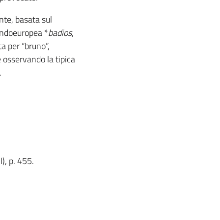
nte, basata sul
 indoeuropea *
badios
,
ta per “bruno”,
e osservando la tipica
.
), p. 455.